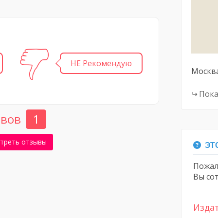
НЕ Рекомендую
Москв
Пока
вов
1
треть отзывы
ЭТО
Пожал
Вы со
Изда