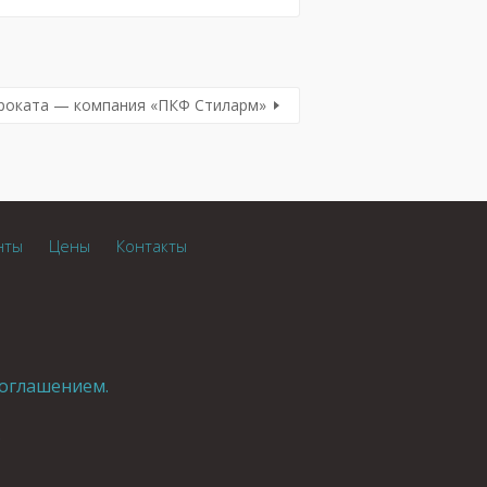
роката — компания «ПКФ Стиларм»
нты
Цены
Контакты
оглашением.
.