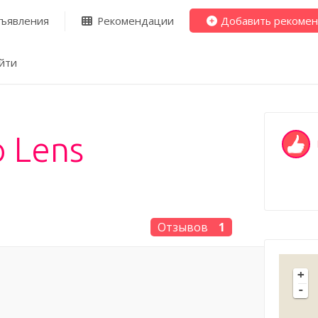
ъявления
Рекомендации
Добавить рекоме
йти
o Lens
Отзывов
1
+
-