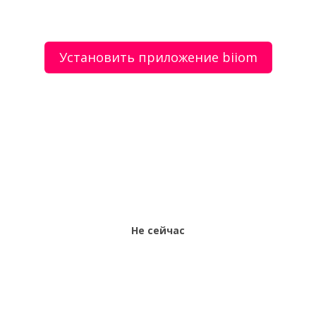
Установить приложение biiom
О сервисе
Объявления
Добавить объявление
Мой аккаунт
Условия и документы
Цены
Контакты
Рекомендательный сервис товаров и услуг.
Использование сайта biiom означает согласие с
пользовательским соглашением.
Политика обработки персональных данных
Оплата услуг сервиса biiom означает согласие с
офертой.
Не сейчас