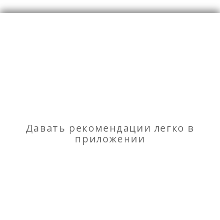
Грузовые перевозки
Отзывы
о Грузчики, газель, грузоперевозки, Пермь
Моя оценка
Рекомендую
НЕ Рекомендую
Давать рекомендации легко в
приложении
Репетитор начальных, 5-6 классов
SMM — менеджер, копирайтер, предлагаю вести
ваш аккаунт в социальных сетях, инстаграм.