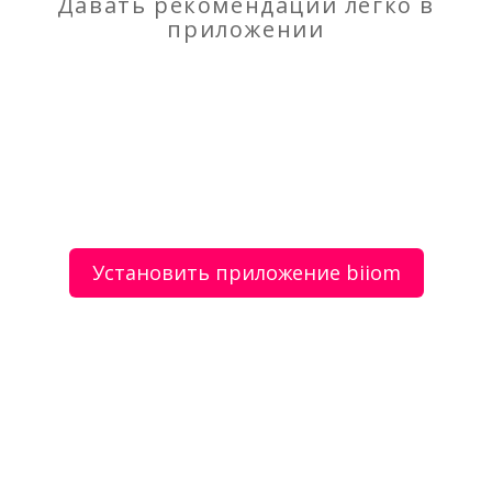
Давать рекомендации легко в
приложении
Модули Пельтье TEC1 -12710 ( 10 Ампер )
Волосы для наращивания Premiumhair
О сервисе
Объявления
Добавить объявление
Мой аккаунт
Условия и документы
Цены
Контакты
Установить приложение biiom
Рекомендательный сервис товаров и услуг.
Использование сайта biiom означает согласие с
пользовательским соглашением.
Политика обработки персональных данных
Оплата услуг сервиса biiom означает согласие с
офертой.