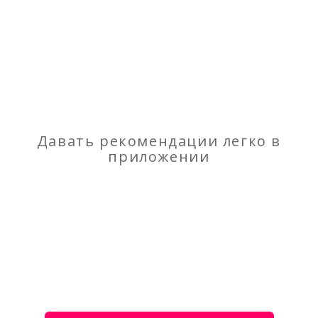
Отзывы
о Газопрошневые моторы
Моя оценка
Рекомендую
НЕ Рекомендую
Давать рекомендации легко в
приложении
Оборудование Sumab для производства бетонных
труб и колец
Домостроительное оборудование Sumab