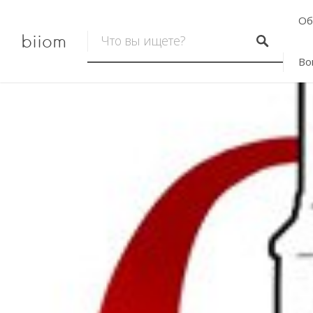
Об
biiom
Во