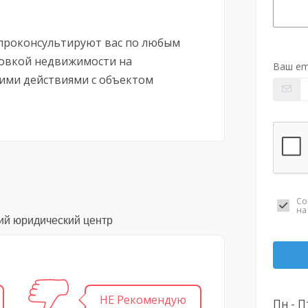
роконсультируют вас по любым
новкой недвижимости на
Ваш em
ими действиями с объектом
Со
н
кий юридический центр
НЕ Рекомендую
Пн - Пт