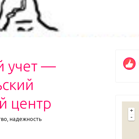
й учет —
ьский
й центр
+
-
тво, надежность