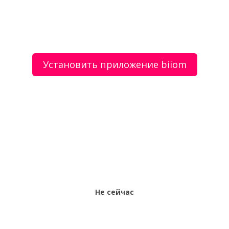
Полимеров
Установить приложение biiom
О сервисе
Объявления
Добавить объявление
Мой аккаунт
Условия и документы
Цены
Контакты
Рекомендательный сервис товаров и услуг.
Использование сайта biiom означает согласие с
пользовательским соглашением.
Политика обработки персональных данных
Оплата услуг сервиса biiom означает согласие с
офертой.
Не сейчас