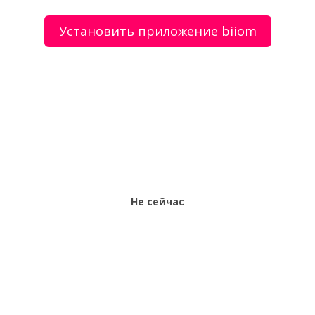
Установить приложение biiom
О сервисе
Объявления
Добавить объявление
Мой аккаунт
Условия и документы
Цены
Контакты
Рекомендательный сервис товаров и услуг.
Использование сайта biiom означает согласие с
пользовательским соглашением.
Политика обработки персональных данных
Оплата услуг сервиса biiom означает согласие с
офертой.
Не сейчас
Все права защищены © 2017-2026 biiom