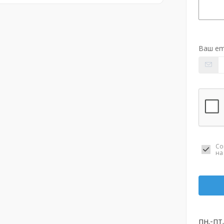
Ваш em
Со
н
пн.-пт