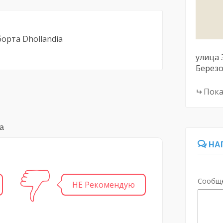
орта Dhollandia
улица 
Берез
Пока
ia
НА
Сообщ
НЕ Рекомендую