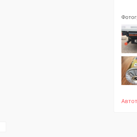
Фотог
Авто
л