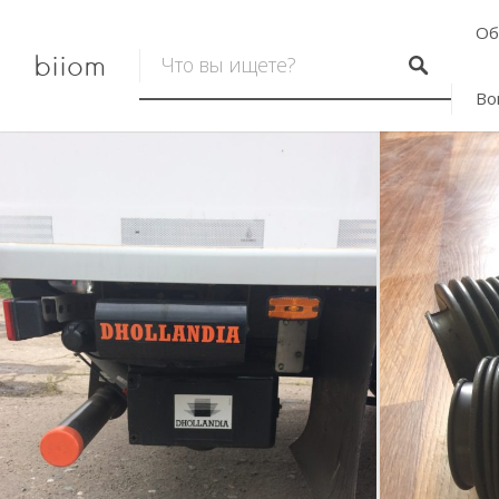
Об
biiom
Во