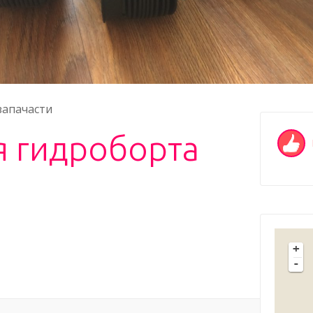
запачасти
я гидроборта
+
-