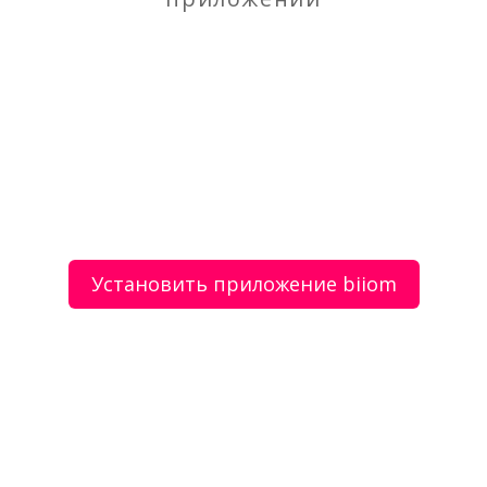
Стоматологическая клиника «Саф-Мед» — Акция
на импланты в Бирюлево
Эвакуатор Sheriff в Москве и Подмосковье.
Прибудем за 30 минут
Установить приложение biiom
О сервисе
Объявления
Добавить объявление
Мой аккаунт
Условия и документы
Цены
Контакты
Рекомендательный сервис товаров и услуг.