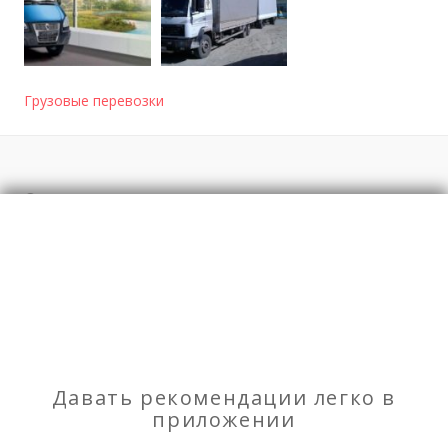
Грузовые перевозки
Отзывы
о Демонтаж крупногоборитных предметов
Моя оценка
Рекомендую
НЕ Рекомендую
Давать рекомендации легко в
Магазин-бар «БЛЭК»
приложении