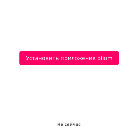
Автошкола «Драйвер161»
О сервисе
Объявления
Добавить объявление
Мой аккаунт
Условия и документы
Цены
Контакты
Установить приложение biiom
Рекомендательный сервис товаров и услуг.
Использование сайта biiom означает согласие с
пользовательским соглашением.
Политика обработки персональных данных
Оплата услуг сервиса biiom означает согласие с
офертой.
Не сейчас