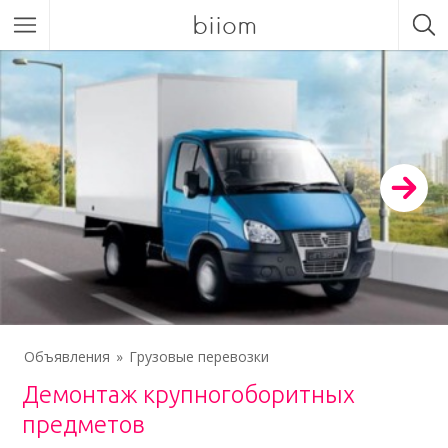
biiom
Объявления
Грузовые перевозки
Демонтаж крупногоборитных
предметов