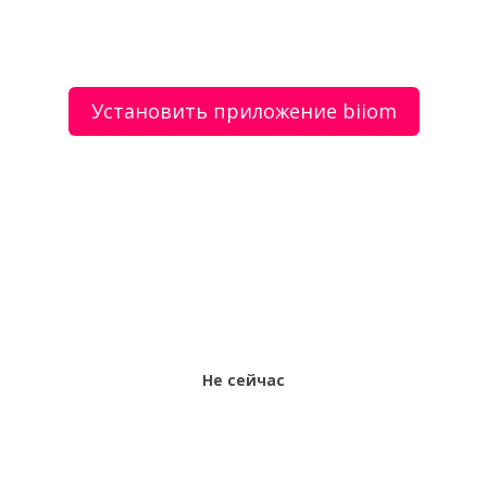
Установить приложение biiom
О сервисе
Объявления
Добавить объявление
Мой аккаунт
Условия и документы
Цены
Контакты
Рекомендательный сервис товаров и услуг.
Использование сайта biiom означает согласие с
пользовательским соглашением.
Политика обработки персональных данных
Оплата услуг сервиса biiom означает согласие с
офертой.
Не сейчас