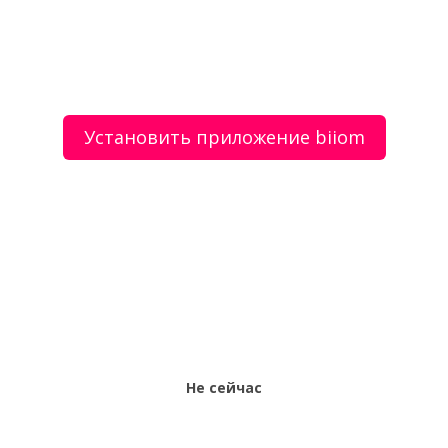
Кузовной ремонт (покраска,жестянка,полировка
Раптор). Покраска элемента от 4 000 руб.
Установить приложение biiom
О сервисе
Объявления
Добавить объявление
Мой аккаунт
Условия и документы
Цены
Контакты
Рекомендательный сервис товаров и услуг.
Использование сайта biiom означает согласие с
пользовательским соглашением.
Политика обработки персональных данных
Оплата услуг сервиса biiom означает согласие с
офертой.
Не сейчас