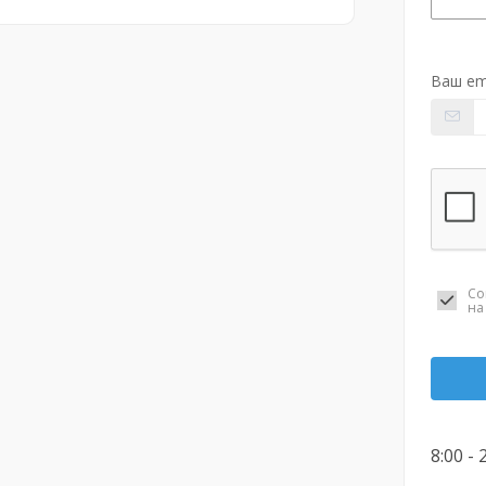
Ваш em
Со
н
8:00 - 