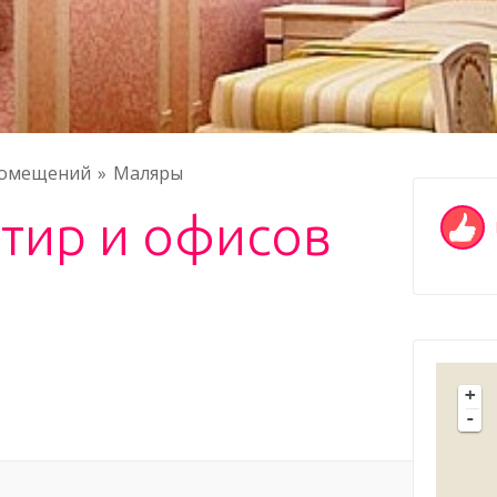
помещений
Маляры
тир и офисов
+
-