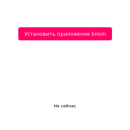
от туроператора «Магазин Экспедиций».
Установить приложение biiom
О сервисе
Объявления
Добавить объявление
Мой аккаунт
Условия и документы
Цены
Контакты
Рекомендательный сервис товаров и услуг.
Использование сайта biiom означает согласие с
пользовательским соглашением.
Политика обработки персональных данных
Оплата услуг сервиса biiom означает согласие с
офертой.
Не сейчас