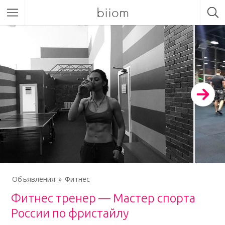
biiom
Объявления
Фитнес
Фитнес тренер — Мастер спорта
России по фристайлу