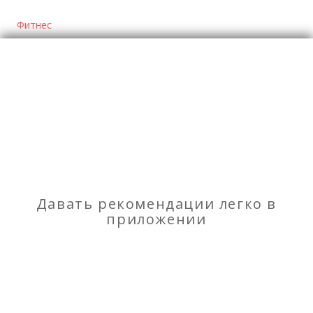
Фитнес
Отзывы
о Фитнес тренер - Мастер спорта России по
фристайлу
Моя оценка
Рекомендую
НЕ Рекомендую
Давать рекомендации легко в
приложении
Услуги по открытию и запуску розничных
магазинов в г. Ставрополе и крае
Лучшие туры для корпоративного отдыха зимой