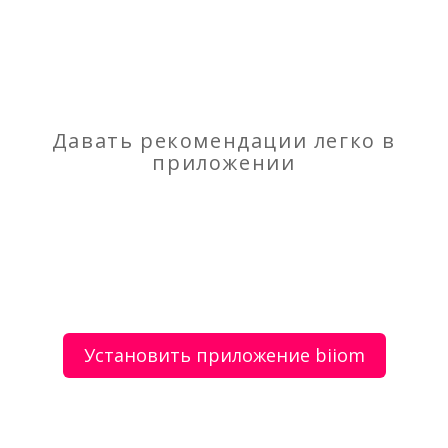
Декоративная штукатурка
Электрик круглосуточно, аварийная служба
Екатеринбург
Давать рекомендации легко в
приложении
О сервисе
Объявления
Добавить объявление
Мой аккаунт
Условия и документы
Цены
Контакты
Установить приложение biiom
Рекомендательный сервис товаров и услуг.
Использование сайта biiom означает согласие с
пользовательским соглашением.
Политика обработки персональных данных