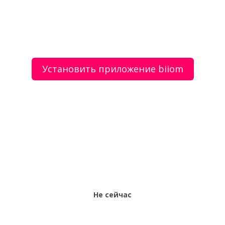
Реклама в транспорте
Установить приложение biiom
О сервисе
Объявления
Добавить объявление
Мой аккаунт
Условия и документы
Цены
Контакты
Рекомендательный сервис товаров и услуг.
Использование сайта biiom означает согласие с
пользовательским соглашением.
Политика обработки персональных данных
Оплата услуг сервиса biiom означает согласие с
офертой.
Не сейчас