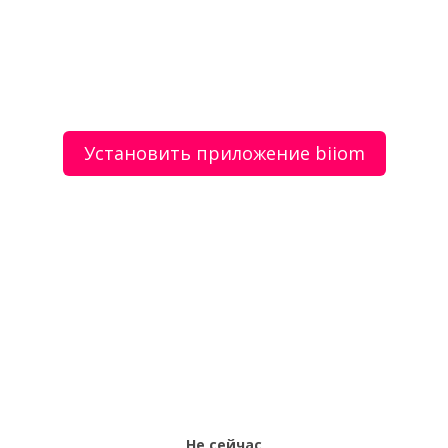
Мужская профессиональная депиляция
Частный парикмахер Омбре, Балаяж,
Мелирование, Колорирование волос в
Краснодаре
Установить приложение biiom
О сервисе
Объявления
Добавить объявление
Мой аккаунт
Условия и документы
Цены
Контакты
Рекомендательный сервис товаров и услуг.
Использование сайта biiom означает согласие с
пользовательским соглашением.
Не сейчас
Политика обработки персональных данных