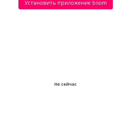
Установить приложение biiom
О сервисе
Объявления
Добавить объявление
Мой аккаунт
Условия и документы
Цены
Контакты
Рекомендательный сервис товаров и услуг.
Использование сайта biiom означает согласие с
пользовательским соглашением.
Политика обработки персональных данных
Не сейчас
Оплата услуг сервиса biiom означает согласие с
офертой.