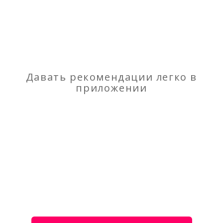
производства
Отзывы
о Установки для сварки продольных швов
обечаек - ООО «Цзинь Бинь»
Давать рекомендации легко в
приложении
Моя оценка
Рекомендую
НЕ Рекомендую
Покупаем электроды ОК 92.58
Панeли ПВХ. Гибкий мрамoр от зaвода
пpoизводителя