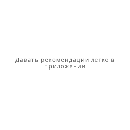
Отзывы
о Ведущая и организатор праздничных
мероприятий - свадьба, юбилей, торжество
Моя оценка
Рекомендую
НЕ Рекомендую
Давать рекомендации легко в
приложении
Строительство каркасных и домов из бруса,
прочие работы
Грузоперевозки до 2-х тонн – «СиД» (ИП
Сафронов Д.А.)