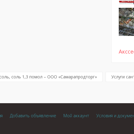
Аксс
соль, соль 1,3 помол – ООО «Самарапродторг»
Услуги са
ия
Добавить объявление
Мой аккаунт
Условия и докуме