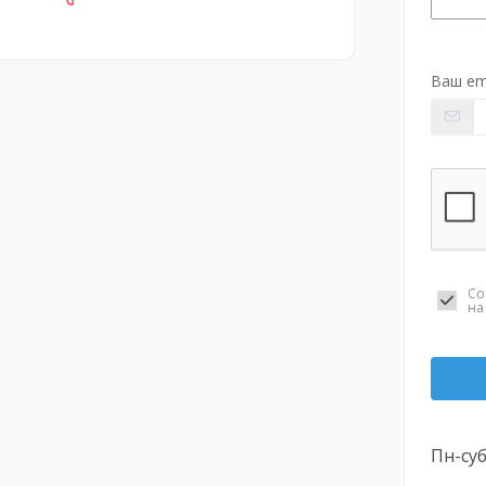
Ваш em
Со
н
Пн-суб