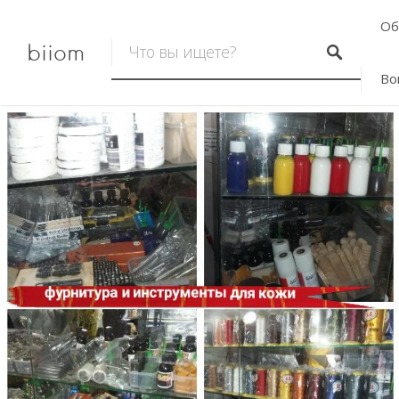
Об
biiom
Во