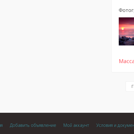
Фотог
Масс
Г
ия
Добавить объявление
Мой аккаунт
Условия и докуме