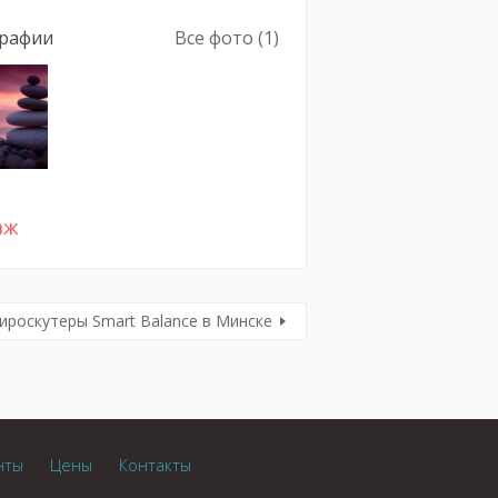
рафии
Все фото (1)
аж
ироскутеры Smart Balance в Минске
нты
Цены
Контакты