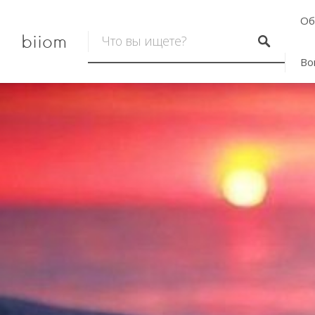
Об
biiom
Во