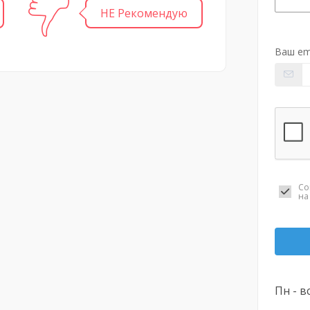
НЕ Рекомендую
Ваш em
Со
н
Пн - вс