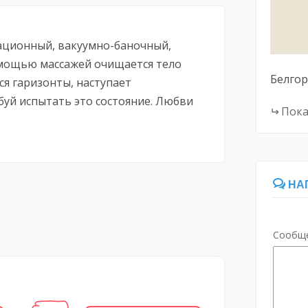
рационный, вакуумно-баночный,
помощью массажей очищается тело
Белго
ся гаризонты, наступает
буй испытать это состояние. Любви
Пока
НА
Сообщ