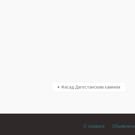
Фасад Дагестанским камнем
О сервисе
Объявлен