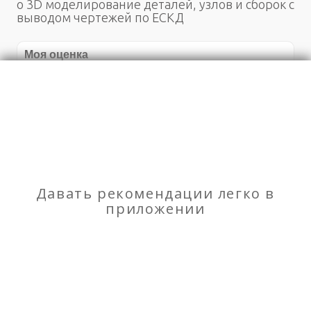
о 3D моделирование деталей, узлов и сборок с
выводом чертежей по ЕСКД
Моя оценка
Рекомендую
НЕ Рекомендую
Один из крупнейших поставщиков Китая
огнеупорных материалов, приглашаем Вас
обсудить планы развития
Давать рекомендации легко в
приложении
Помощь по дому
О сервисе
Объявления
Добавить объявление