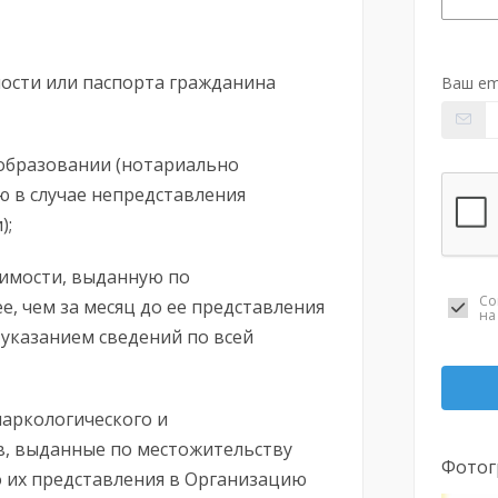
ости или паспорта гражданина
Ваш em
образовании (нотариально
 в случае непредставления
);
димости, выданную по
Со
е, чем за месяц до ее представления
н
 указанием сведений по всей
аркологического и
в, выданные по местожительству
Фотог
до их представления в Организацию