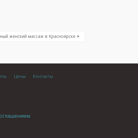
ный женский массаж в Красноярске
нты
Цены
Контакты
оглашением.
.