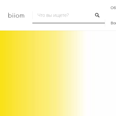
Об
biiom
Во