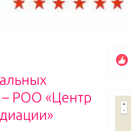
альных
 – РОО «Центр
+
едиации»
-