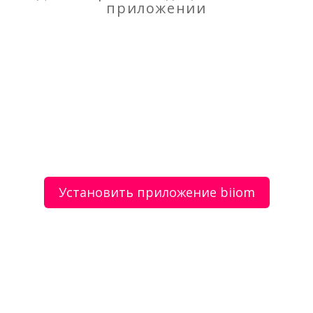
Моя оценка
приложении
Рекомендую
НЕ Рекомендую
Обучение вождению автомобиля
Окрашивание волос
Установить приложение biiom
О сервисе
Объявления
Добавить объявление
Мой аккаунт
Условия и документы
Цены
Контакты