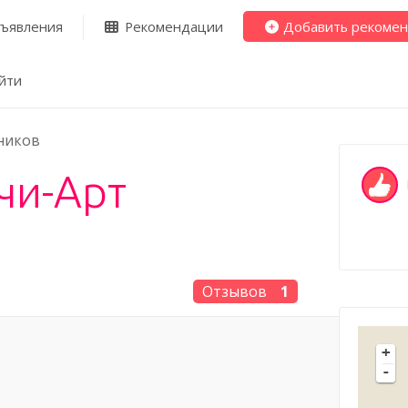
ъявления
Рекомендации
Добавить рекоме
йти
ников
чи-Арт
Отзывов
1
+
-