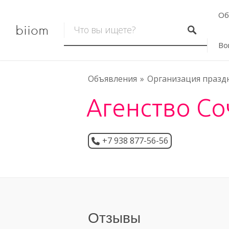
Об
biiom
Во
Объявления
Организация празд
Агенство Со
+7 938 877-56-56
Отзывы