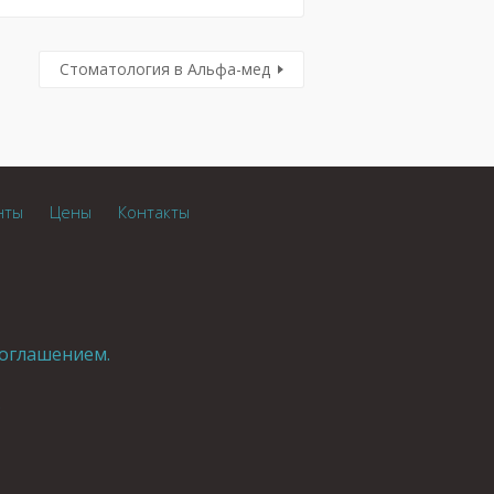
Стоматология в Альфа-мед
нты
Цены
Контакты
оглашением.
.