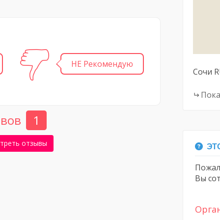
НЕ Рекомендую
Сочи
R
Пока
вов
1
треть отзывы
ЭТО
Пожал
Вы со
Орга