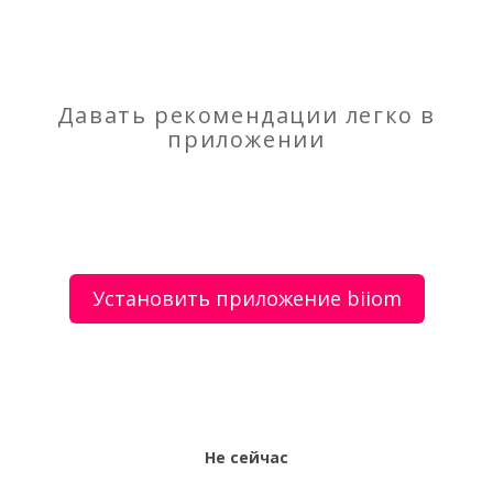
О сервисе
Объявления
Добавить объявление
Давать рекомендации легко в
Мой аккаунт
Условия и документы
Цены
Контакты
приложении
Рекомендательный сервис товаров и услуг.
Использование сайта biiom означает согласие с
пользовательским соглашением.
Установить приложение biiom
Политика обработки персональных данных
Оплата услуг сервиса biiom означает согласие с
офертой.
Не сейчас