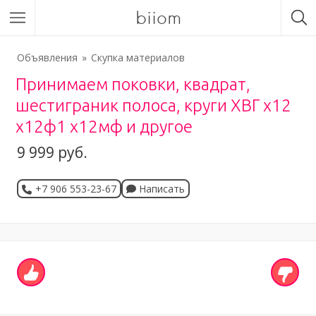
biiom
Объявления
Скупка материалов
Принимаем поковки, квадрат,
шестиграник полоса, круги ХВГ х12
х12ф1 х12мф и другое
9 999 руб.
+7 906 553-23-67
Написать