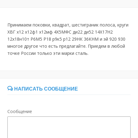
Принимаем поковки, квадрат, шестиграник полоса, круги
ХВГ х12 х12ф1 х12мф 4Х5МФС ди22 ди52 14Х17Н2
12х18н10т Р6М5 Р18 р9к5 р12 29НК 36КНМ и эй 920 930
многое другое что есть предлагайте. Приедем в любой
точке России только эти марки сталь.
НАПИСАТЬ СООБЩЕНИЕ
Сообщение