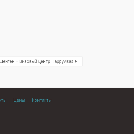
Шенген – Визовый центр Happyvisas
нты
Цены
Контакты