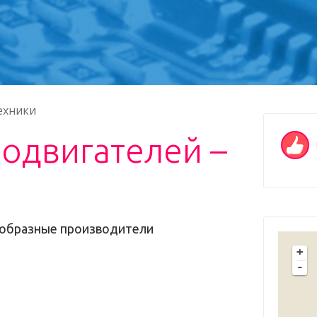
ехники
одвигателей –
ообразные производители
+
-