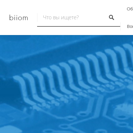
Об
biiom
Во