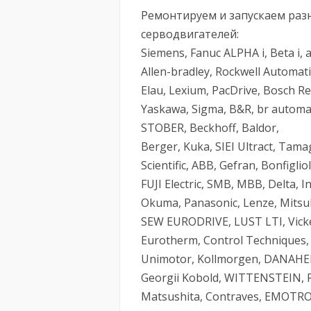
Ремонтируем и запускаем ра
серводвигателей:
Siemens, Fanuc ALPHA i, Beta i
Allen-bradley, Rockwell Automati
Elau, Lexium, PacDrive, Bosch Re
Yaskawa, Sigma, B&R, br autom
STOBER, Beckhoff, Baldor,
Berger, Kuka, SIEI Ultract, Tam
Scientific, ABB, Gefran, Bonfigliol
FUJI Electric, SMB, MBB, Delta, 
Okuma, Panasonic, Lenze, Mitsub
SEW EURODRIVE, LUST LTI, Vicker
Eurotherm, Control Techniques,
Unimotor, Kollmorgen, DANAHER,
Georgii Kobold, WITTENSTEIN, Rel
Matsushita, Contraves, EMOTRON