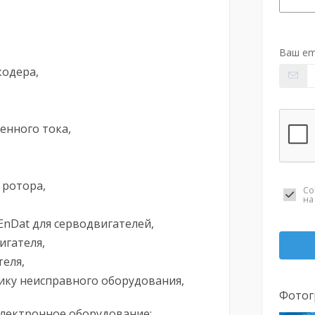
Ваш em
кодера,
енного тока,
 ротора,
Со
н
EnDat для серводвигателей,
игателя,
еля,
ику неисправного оборудования,
Фотог
электронное оборудование: