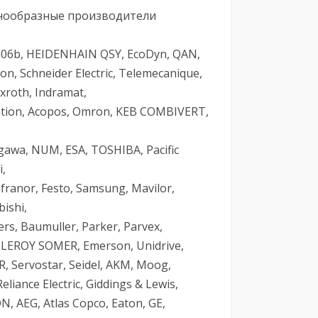
знообразные производители
, a06b, HEIDENHAIN QSY, EcoDyn, QAN,
on, Schneider Electric, Telemecanique,
xroth, Indramat,
ation, Acopos, Omron, KEB COMBIVERT,
agawa, NUM, ESA, TOSHIBA, Pacific
i,
Infranor, Festo, Samsung, Mavilor,
ishi,
s, Baumuller, Parker, Parvex,
 LEROY SOMER, Emerson, Unidrive,
 Servostar, Seidel, AKM, Moog,
iance Electric, Giddings & Lewis,
, AEG, Atlas Copco, Eaton, GE,