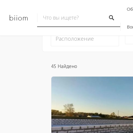
Об
biiom
Во
У
45
Найдено