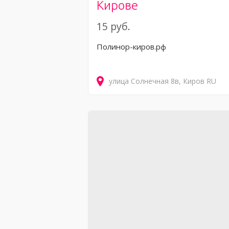
Кирове
15 руб.
Полинор-киров.рф
улица Солнечная
8в
Киров
RU