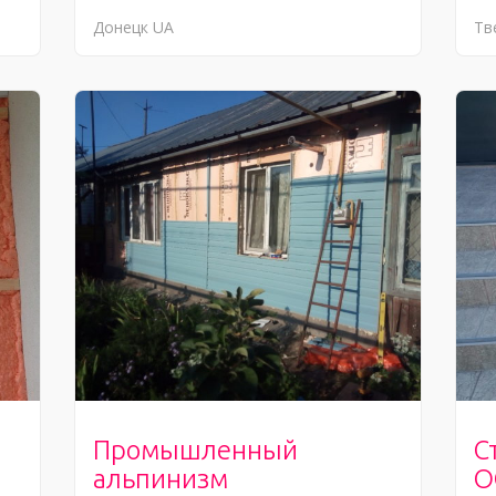
Донецк
UA
Тв
Промышленный
С
альпинизм
О