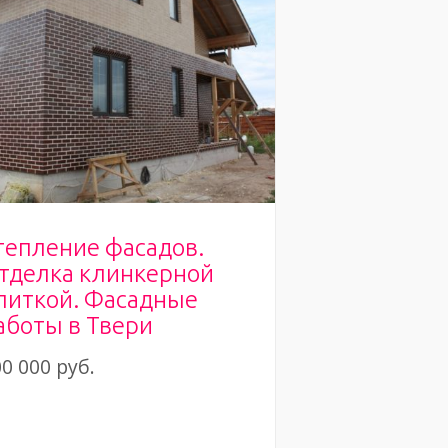
тепление фасадов.
тделка клинкерной
литкой. Фасадные
аботы в Твери
0 000 руб.