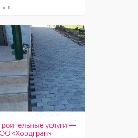
ерь
RU
троительные услуги —
ОО «Хордгран»