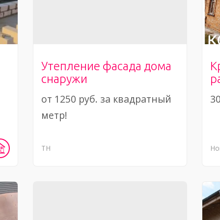
Утепление фасада дома
К
снаружи
р
от 1250 руб. за квадратный
30
метр!
TH
Но