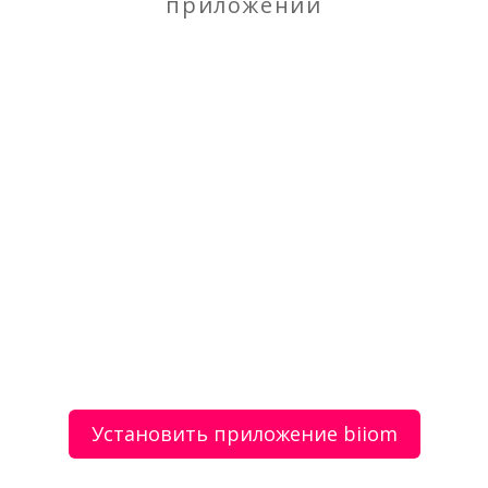
приложении
Продаю Милкшейкер для коктейлей
– Clatroniс BM 3472
Установить приложение biiom
4500