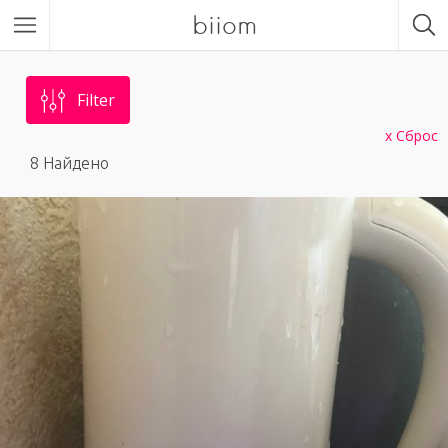
biiom
Filter
Сброс
8
Найдено