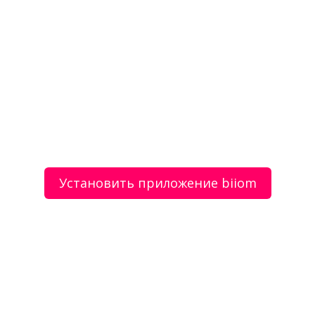
Ручная чистка меха с 20ти летним
Установить приложение biiom
стажем
3 500 руб.
Специализированные чистящие средства + руки
мастера
улица 40 лет Октября
29
Екатеринбург
RU