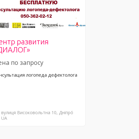
ентр развития
ДИАЛОГ»
ена по запросу
нсультация логопеда дефектолога
вулиця Високовольтна
10
Дніпро́
UA