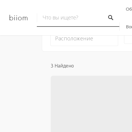
Об
biiom
Во
3
Найдено