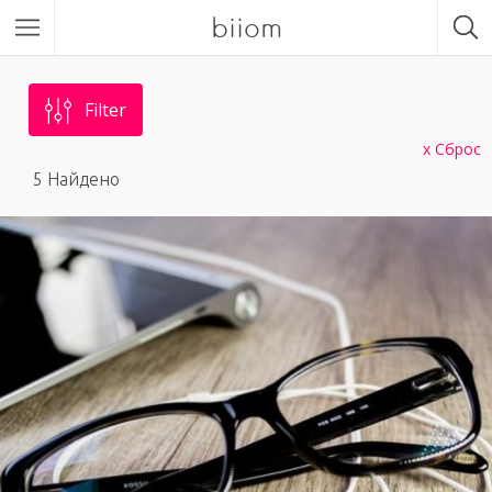
biiom
Filter
Сброс
5
Найдено