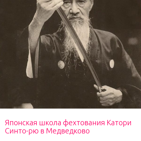
Японская школа фехтования Катори
Синто-рю в Медведково