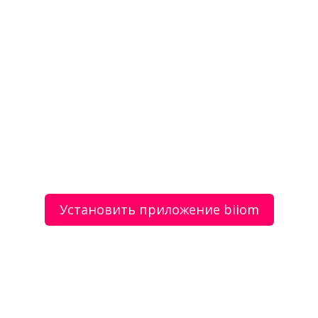
Установить приложение biiom
Приглашаем вас заниматься айкидо
вместе с нами
1 200 руб.
Возврат оплаты при отсутствии результата