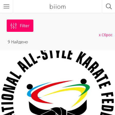
biiom
Filter
Сброс
9
Найдено