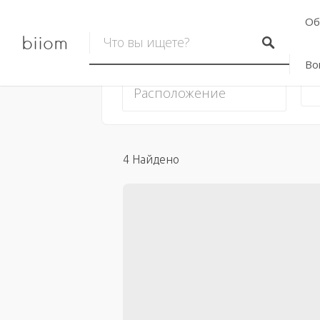
Об
biiom
Во
4
Найдено