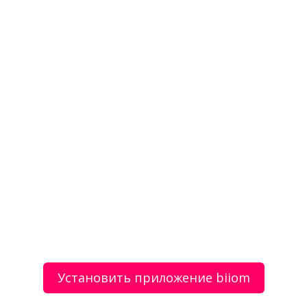
Станкозаводская улица
25
Рязань
RU
Установить приложение biiom