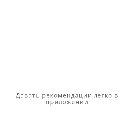
Тканевые потолки Cherutti ST для
всей семьи. Доставка и монтаж
Никонов Александр Игорьевич
Давать рекомендации легко в
приложении
От 1 100 руб.
Являюсь диллером Cherutti в Рязани и области. На рынке
20 лет