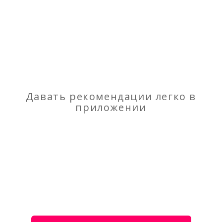
Отзывы
о Перевозки пасcажиров
Моя оценка
Рекомендую
НЕ Рекомендую
Давать рекомендации легко в
приложении
Листовые ножницы по металлу
Преобразователи частоты и Устройства
Плавного Пуска – ООО «Электротекс-ИН»