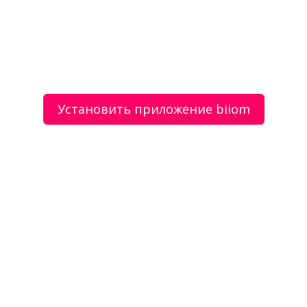
Моя оценка
Рекомендую
НЕ Рекомендую
Стульчик для кормления Chiccolino Seat
Установить приложение biiom
Новые прогулочные детские коляски Chiccolino
grace A8 цвета
О сервисе
Объявления
Добавить объявление
Мой аккаунт
Условия и документы
Цены
Контакты