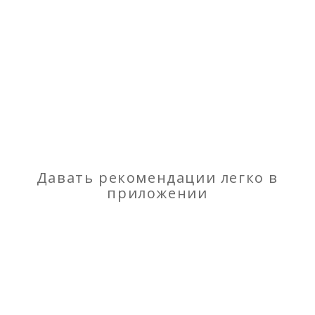
Давать рекомендации легко в
Детские коляски
приложении
Отзывы
о Новая прогулочная коляска Chiccolino 008
plus