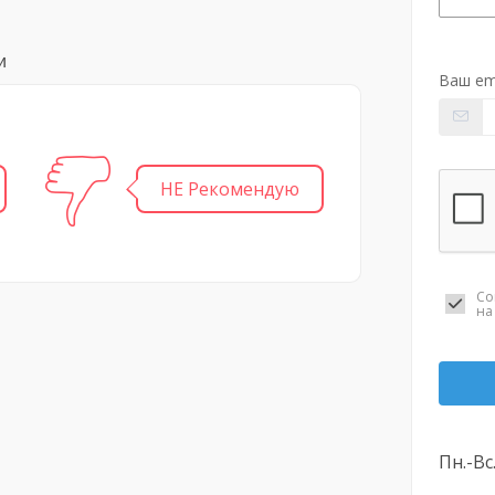
и
Ваш em
НЕ Рекомендую
Со
н
Пн.-Вс