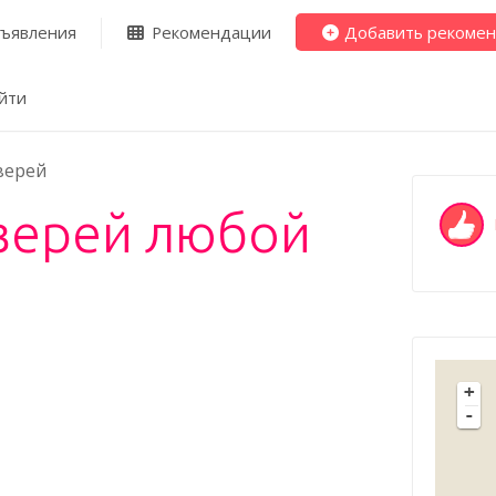
ъявления
Рекомендации
Добавить рекоме
йти
верей
дверей любой
+
-