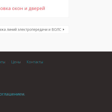
овка окон и дверей
ажа линий электропередачи и ВОЛС
нты
Цены
Контакты
оглашением.
.