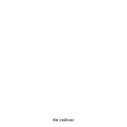
Кровати из массива дерева —
интернет-магазин pokypki.com
30 000 руб.
Не сейчас