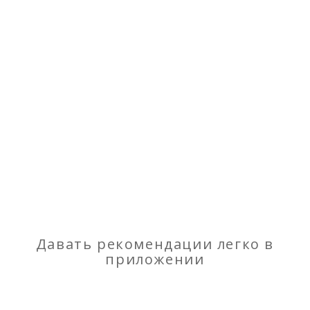
«Жасмин» — круглая кровать —
Давать рекомендации легко в
интернет-магазин Pokypki.com
приложении
67 000 руб.