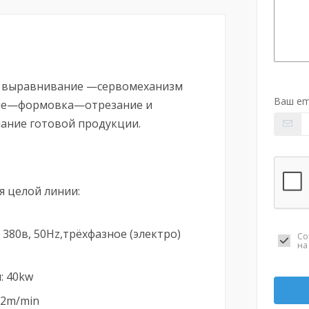
и выравнивание —сервомеханизм
Ваш em
ние—формовка—отрезание и
ание готовой продукции.
 целой линии:
380в, 50Hz,трёхфазное (электро)
Со
н
: 40kw
12m/min