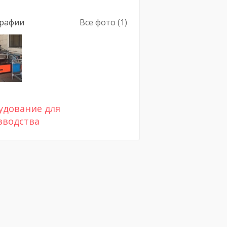
рафии
Все фото (1)
удование для
зводства