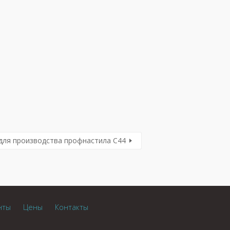
для производства профнастила С44
нты
Цены
Контакты