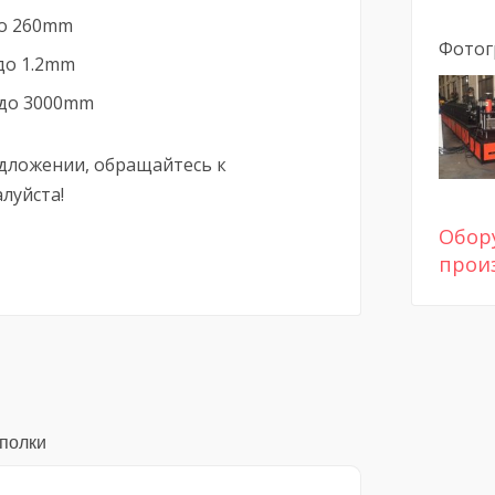
до 260mm
Фотог
до 1.2mm
 до 3000mm
дложении, обращайтесь к
луйста!
Обор
прои
 полки