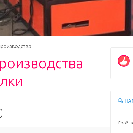
производства
производства
олки
НА
ь
Сообщ