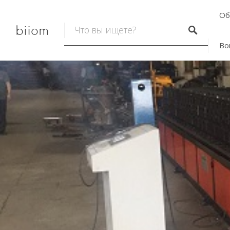
Об
biiom
Во