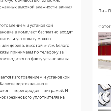
лаго-устойчивостью, их можно
ерженных высокой влажности: ванная
Пн – Пт
готовлением и установкой
Фотог
ановке в комплект бесплатно входят
олнительную оплату можно
 или дерева, высотой 5-7см. белого
аказы принимаем по телефону за 1
производится по факту установки на
мается изготовлением и установкой
 Жалюзи вертикальных и
окон – перегородок – витражей. И
нок (резинового уплотнителя) на