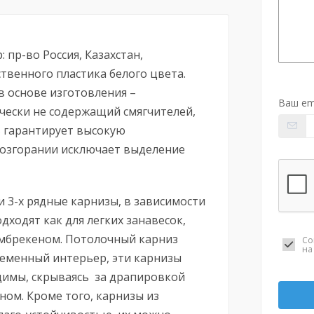
 пр-во Россия, Казахстан,
твенного пластика белого цвета.
в основе изготовления –
Ваш em
чески не содержащий смягчителей,
ав гарантирует высокую
 возгорании исключает выделение
и 3-х рядные карнизы, в зависимости
дходят как для легких занавесок,
ламбрекеном. Потолочный карниз
Со
н
ременный интерьер, эти карнизы
димы, скрываясь за драпировкой
ом. Кроме того, карнизы из