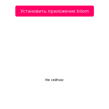
Установить приложение biiom
О сервисе
Объявления
Добавить объявление
Мой аккаунт
Условия и документы
Цены
Контакты
Рекомендательный сервис товаров и услуг.
Использование сайта biiom означает согласие с
пользовательским соглашением.
Политика обработки персональных данных
Не сейчас
Оплата услуг сервиса biiom означает согласие с
офертой.