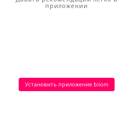
приложении
Рекомендую
НЕ Рекомендую
Поминки в кафе не дорого
Мастер по наращиванию ногтей Попова
Екатерина Олеговна
Установить приложение biiom
О сервисе
Объявления
Добавить объявление
Мой аккаунт
Условия и документы
Цены
Контакты