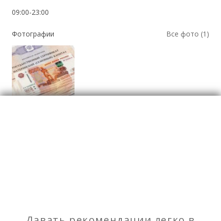
09:00-23:00
Фотографии
Все фото (1)
Юристы
Отзывы
о Деньга за материнский капитал +
земельчный участок 8 соток ИЖС
Давать рекомендации легко в
Моя оценка