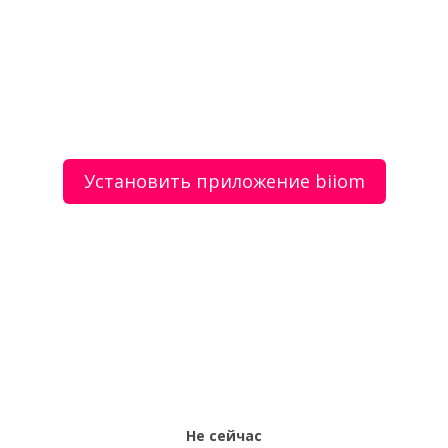
Майки которые в тренде – printbar.ru
Косметолог Лора Ибрагимова
Установить приложение biiom
О сервисе
Объявления
Добавить объявление
Мой аккаунт
Условия и документы
Цены
Контакты
Рекомендательный сервис товаров и услуг.
Использование сайта biiom означает согласие с
пользовательским соглашением.
Политика обработки персональных данных
Оплата услуг сервиса biiom означает согласие с
офертой.
Не сейчас